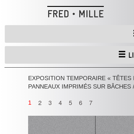
FRED • MILLE
LI
EXPOSITION TEMPORAIRE « TÊTES E
PANNEAUX IMPRIMÉS SUR BÂCHES /
2
3
4
5
6
7
1