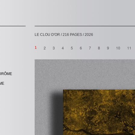
LE CLOU D'OR / 216 PAGES / 2026
2
3
4
5
6
7
8
9
10
11
1
 DRÔME
ME